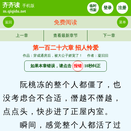
齐齐读
手机版
临时
登录
注册
书架
m.qiqidu.net
免费阅读
返回
菜单
上一章
查看最新章节
下一章
第一百二十六章 招人怜爱
作品：穿成通房后，被大公子娇宠了！
作者：凝汩汩
如果本章错误，请点击
报错
10秒纠正
　　阮桃冻的整个人都僵了，也
没考虑合不合适，僭越不僭越，
点点头，快步进了正屋内室。
　　瞬间，感觉整个人都活了过