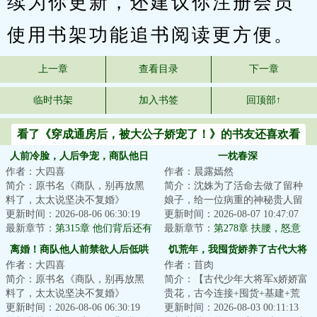
续为你更新，还建议你注册会员
使用书架功能追书阅读更方便。
上一章
查看目录
下一章
临时书架
加入书签
回顶部↑
看了《穿成通房后，被大公子娇宠了！》的书友还喜欢看
人前冷脸，人后争宠，商队他日
一枕春深
作者：大四喜
作者：晨露嫣然
日求复婚
简介：原书名《商队，别再放黑
简介：沈姝为了活命去做了留种
料了，太太说坚决不复婚》
娘子，给一位病重的神秘贵人留
&lt;br/&gt;隐婚三年，许轻言忍够
更新时间：2026-08-06 06:30:19
下血脉。数年后，她带着软萌萌
更新时间：2026-08-07 10:47:07
了。&lt;br/&gt;...
最新章节：
第315章 他们背后还有
的小女儿重返京...
最新章节：
第278章 扶腰，怒意
人！
离婚！商队他人前禁欲人后低哄
饥荒年，我囤货娇养了古代大将
作者：大四喜
作者：苜肉
军
简介：原书名《商队，别再放黑
简介：【古代少年大将军x娇娇富
料了，太太说坚决不复婚》
贵花，古今连接+囤货+基建+荒
&lt;br/&gt;隐婚三年，许轻言忍够
更新时间：2026-08-06 06:30:19
年】叶苜苜发现祖传花瓶成精，
更新时间：2026-08-03 00:11:13