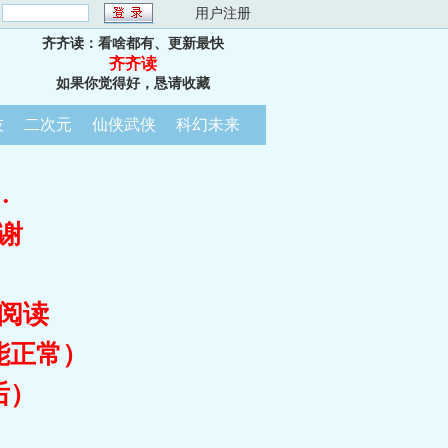
：
用户注册
齐齐读：看啥都有、更新最快
齐齐读
如果你觉得好，恳请收藏
技
二次元
仙侠武侠
科幻未来
…
谢
阅读
能正常）
后）