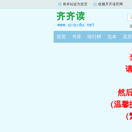
将本站设为首页
收藏齐齐读官网
首页
书库
排行榜
完本
灵异
然
（温馨
（