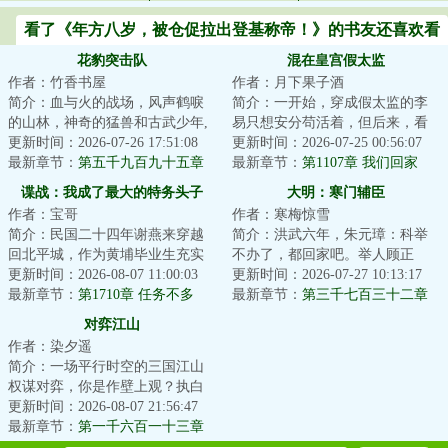
看了《年方八岁，被仓促拉出登基称帝！》的书友还喜欢看
花豹突击队
混在皇宫假太监
作者：竹香书屋
作者：月下果子酒
简介：血与火的战场，风声鹤唳
简介：一开始，穿成假太监的李
的山林，神奇的猛兽和古武少年,
易只想安分苟活着，但后来，看
这是一支有着铮铮铁骨的特种部
更新时间：2026-07-26 17:51:08
着高贵雍容的皇后，李易心思变
更新时间：2026-07-25 00:56:07
队，这是一群...
最新章节：
第五千九百九十五章
了。“江山你坐...
最新章节：
第1107章 我们回家
全权指挥
谍战：我成了最大的特务头子
大明：寒门辅臣
作者：宝哥
作者：寒梅惊雪
简介：民国二十四年谢燕来穿越
简介：洪武六年，朱元璋：科举
回北平城，作为黄埔毕业生充实
不办了，都回家吧。举人顾正
北平分站，半个月粉碎特高课石
更新时间：2026-08-07 11:00:03
臣：这路都走了，钱都借了，房
更新时间：2026-07-27 10:13:17
川少佐收买北平...
最新章节：
第1710章 任务不多
租都付了，你说不...
最新章节：
第三千七百三十二章
李成桂的屈从
对弈江山
作者：染夕遥
简介：一场平行时空的三国江山
权谋对弈，你是作壁上观？执白
子？抑或执黑子？...
更新时间：2026-08-07 21:56:47
最新章节：
第一千六百一十三章
“圣人苗裔”的反击