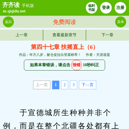
齐齐读
手机版
临时
登录
注册
书架
m.qiqidu.net
免费阅读
返回
菜单
上一章
查看最新章节
下一章
第四十七章 扶摇直上（6）
作品：年方八岁，被仓促拉出登基称帝！
作者：天涯逍遥
如果本章错误，请点击
报错
10秒纠正
上一页
1
2
3
下—页
　　于宣德城所生种种并非个
例，而是在整个北疆各处都有上