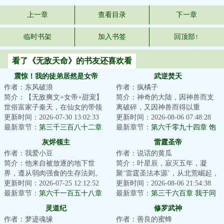
上一章
查看目录
下一章
临时书架
加入书签
回顶部↑
看了《无敌天命》的书友还喜欢看
震惊！我的徒弟居然是女帝
武逆焚天
作者：东风破浪
作者：疯橘子
简介：【无敌爽文+女帝+甜宠】
简介：神奇的大陆，因神兽而支
世俗富家子秦天，在仙女的带领
离破碎，又因神兽而得以重
下加入了昆仑剑派，成为了昆仑
更新时间：2026-07-30 13:02:33
生！！各方势力追寻多年的重宝
更新时间：2026-08-06 07:48:28
小师叔。觉醒签...
最新章节：
第三千三百八十二章
出世，一场腥风血雨...
最新章节：
第六千零九十四章 饱
和攻击
灰烬领主
雷霆圣帝
作者：我爱小豆
作者：说话的黄瓜
简介：他来自被放逐的地下世
简介：叶星辰，寂灭五年，凝
界，遵从弱肉强食的生存法则。
聚‘雷霆圣法本源’，从北荒崛起，
他是真理的探索者，是行走在理
更新时间：2026-07-25 12:12:52
探寻身世谜，沐浴天骄血，夺诸
更新时间：2026-08-06 21:54:38
智与疯狂边缘的巫...
最新章节：
第六千一百五十八章
天造化，斩因...
最新章节：
第三千六百章 我于同
惊世一枪！
代全无敌！
灵道纪
修罗武神
作者：梦迹魂缘
作者：善良的蜜蜂