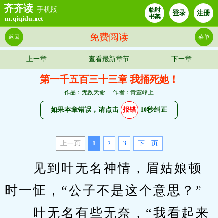
齐齐读
手机版
临时
登录
注册
书架
m.qiqidu.net
免费阅读
返回
菜单
上一章
查看最新章节
下一章
第一千五百三十三章 我捅死她！
作品：无敌天命
作者：青鸾峰上
如果本章错误，请点击
报错
10秒纠正
上一页
1
2
3
下—页
　　见到叶无名神情，眉姑娘顿
时一怔，“公子不是这个意思？”
　　叶无名有些无奈，“我看起来