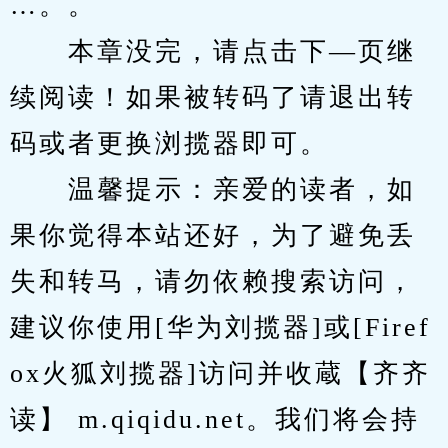
…。。
　　本章没完，请点击下—页继
续阅读！如果被转码了请退出转
码或者更换浏揽器即可。
　　温馨提示：亲爱的读者，如
果你觉得本站还好，为了避免丢
失和转马，请勿依赖搜索访问，
建议你使用[华为刘揽器]或[Firef
ox火狐刘揽器]访问并收蔵【齐齐
读】 m.qiqidu.net。我们将会持