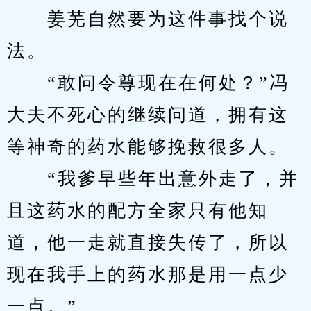
　　姜芜自然要为这件事找个说
法。
　　“敢问令尊现在在何处？”冯
大夫不死心的继续问道，拥有这
等神奇的药水能够挽救很多人。
　　“我爹早些年出意外走了，并
且这药水的配方全家只有他知
道，他一走就直接失传了，所以
现在我手上的药水那是用一点少
一点。”