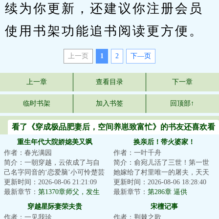
续为你更新，还建议你注册会员
使用书架功能追书阅读更方便。
上一页
1
2
下—页
上一章
查看目录
下一章
临时书架
加入书签
回顶部↑
看了《穿成极品肥妻后，空间养崽致富忙》的书友还喜欢看
重生年代大院娇媳美又飒
换亲后！带火婆家！
作者：春光满园
作者：一叶千舟
简介：一朝穿越，云依成了与自
简介：俞宛儿活了三世！第一世
己名字同音的‘恋爱脑’小可怜楚芸
她嫁给了村里唯一的屠夫，天天
一。原主不仅被人算计了工作，
更新时间：2026-08-06 21:21:09
能够吃到肉，最后这名屠夫还成
更新时间：2026-08-06 18:28:40
还被人哄骗...
最新章节：
第1370章师父，发生
为了人人羡慕的...
最新章节：
第286章 逼供
了什么事
穿越星际妻荣夫贵
宋檀记事
作者：一见我珍
作者：荆棘之歌