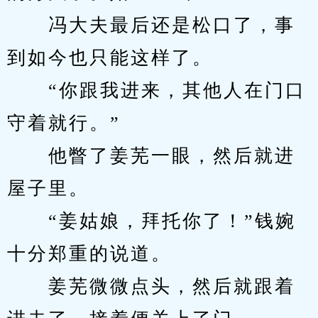
　　冯大夫最后还是松口了，事
到如今也只能这样了。
　　“你跟我进来，其他人在门口
守着就行。”
　　他瞥了姜芜一眼，然后就进
屋子里。
　　“姜姑娘，拜托你了！”钱婉
十分郑重的说道。
　　姜芜微微点头，然后就跟着