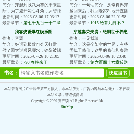
简介：穿越到以武为尊的未来星
简介：一句话简介：从修真界穿
际，为了避开勾心斗角，罗碧隐
越回来后，我回老家种地开直播
瞒了自己觉醒异能的事。谁知有
更新时间：2026-08-06 17:03:13
卖菜了！修成金丹渡劫失败的宋
更新时间：2026-08-06 22:01:58
人不长眼非要找...
最新章节：
第七千九百一十二章
檀回到现代，发...
最新章节：
1915.给算几卦不？
用不着
我靠烧香爆红娱乐圈
穿越妻荣夫贵：绝嗣世子养崽
作者：容焉
作者：一见我珍
简介：好运到极致也会天打雷
简介：这是个架空的世界，有些
劈？因太过顺风顺水，锦梨被踹
类似于修仙，这里的修仙和秦碧
去了人间，穿到书里早死的路人
更新时间：2026-07-26 18:21:05
已知的完全不一样，这个世界以
更新时间：2026-08-06 18:28:48
身上。为了让身体...
最新章节：
798 春晚来了
福气、气运为主...
最新章节：
第六百四十六章传送
灵茶树
书名：
本站若有图片广告属于第三方接入，非本站所为，广告内容与本站无关，不代表
本站立场，请谨慎阅读。
Copyright © 2020 齐齐读 All Rights Reserved.kk
SiteMap