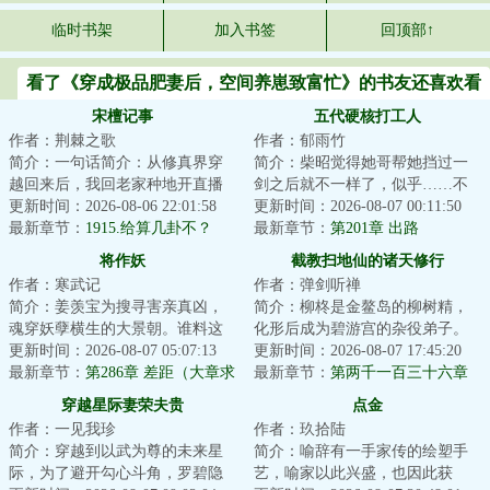
临时书架
加入书签
回顶部↑
看了《穿成极品肥妻后，空间养崽致富忙》的书友还喜欢看
宋檀记事
五代硬核打工人
作者：荆棘之歌
作者：郁雨竹
简介：一句话简介：从修真界穿
简介：柴昭觉得她哥帮她挡过一
越回来后，我回老家种地开直播
剑之后就不一样了，似乎……不
卖菜了！修成金丹渡劫失败的宋
更新时间：2026-08-06 22:01:58
是他了。他总会说些郑先生都没
更新时间：2026-08-07 00:11:50
檀回到现代，发...
最新章节：
1915.给算几卦不？
听过的，她听起...
最新章节：
第201章 出路
将作妖
截教扫地仙的诸天修行
作者：寒武记
作者：弹剑听禅
简介：姜羡宝为搜寻害亲真凶，
简介：柳柊是金鳌岛的柳树精，
魂穿妖孽横生的大景朝。谁料这
化形后成为碧游宫的杂役弟子。
里破案，不看证据，只靠卦师！
更新时间：2026-08-07 05:07:13
实际上，柳柊是杨眉大仙的后
更新时间：2026-08-07 17:45:20
这不巧了嘛？！...
最新章节：
第286章 差距（大章求
裔，具有变异的时...
最新章节：
第两千一百三十六章
月票）
神仙炮灰11
穿越星际妻荣夫贵
点金
作者：一见我珍
作者：玖拾陆
简介：穿越到以武为尊的未来星
简介：喻辞有一手家传的绘塑手
际，为了避开勾心斗角，罗碧隐
艺，喻家以此兴盛，也因此获