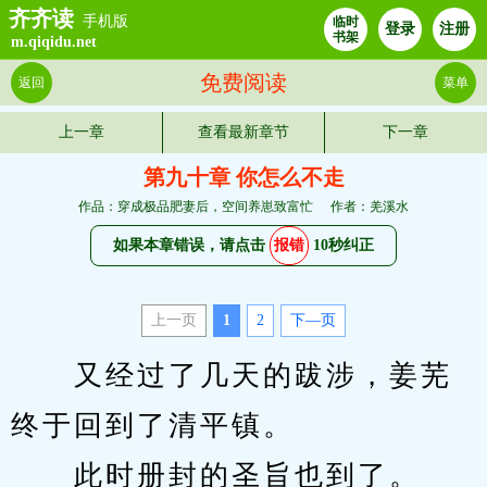
齐齐读
手机版
临时
登录
注册
书架
m.qiqidu.net
免费阅读
返回
菜单
上一章
查看最新章节
下一章
第九十章 你怎么不走
作品：穿成极品肥妻后，空间养崽致富忙
作者：羌溪水
如果本章错误，请点击
报错
10秒纠正
上一页
1
2
下—页
　　又经过了几天的跋涉，姜芜
终于回到了清平镇。
　　此时册封的圣旨也到了。