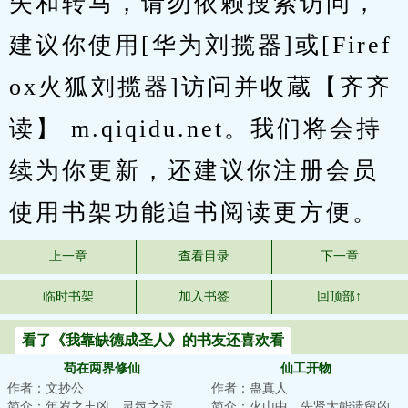
失和转马，请勿依赖搜索访问，
建议你使用[华为刘揽器]或[Firef
ox火狐刘揽器]访问并收蔵【齐齐
读】 m.qiqidu.net。我们将会持
续为你更新，还建议你注册会员
使用书架功能追书阅读更方便。
上一章
查看目录
下一章
临时书架
加入书签
回顶部↑
看了《我靠缺德成圣人》的书友还喜欢看
苟在两界修仙
仙工开物
作者：文抄公
作者：蛊真人
简介：年岁之丰凶，灵氛之运
简介：火山中，先贤大能遗留的