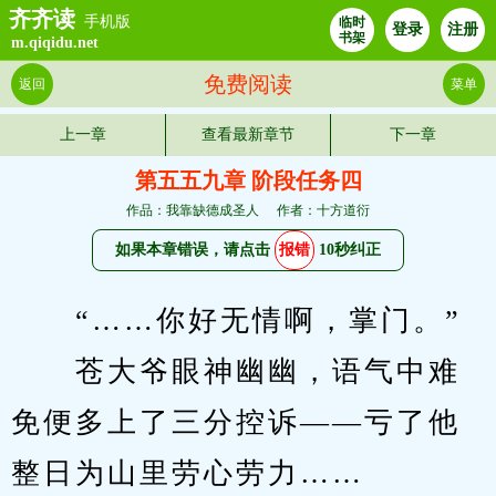
齐齐读
手机版
临时
登录
注册
书架
m.qiqidu.net
免费阅读
返回
菜单
上一章
查看最新章节
下一章
第五五九章 阶段任务四
作品：我靠缺德成圣人
作者：十方道衍
如果本章错误，请点击
报错
10秒纠正
　　“……你好无情啊，掌门。”
　　苍大爷眼神幽幽，语气中难
免便多上了三分控诉——亏了他
整日为山里劳心劳力……