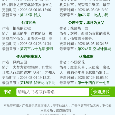
转，阴阳之嬗变此皆值岁微末之
机关仙宫，渴望着后继者。母亲
绩耳……这是一个少年穿越两界
更新时间：2026-08-06 06:15:06
舍命争取，获得仙宫宝印，临死
更新时间：2026-08-05 08:13:30
修仙，摸索成为【...
最新章节：
第672章 我执
前留给了宁拙。...
最新章节：
第672章：此战，我
胜！
仙道尽头
公若不弃，愿拜为义父
作者：怕辣的红椒
作者：辣酱热干面
简介：说话的牛，偷衣的我，被
简介：封神、西游为背景的洪荒
迫成亲的仙女。看着这一切，刚
世界，仙狐志怪传奇。...
刚穿越过来的江满感觉莫名的熟
更新时间：2026-08-04 23:04:34
更新时间：2026-08-05 19:34:56
悉。...
最新章节：
第四百八十九章 梦且
最新章节：
第2243章 空城计但城
微造访仙门
内骄兵悍将
倚天崆峒掌派人
伏魔战歌
作者：风约云留
作者：小段探花
简介：大梦方觉宿慧醒，乱世苟
简介：红尘凡界，人如魔，魔似
且求活命忽闻道左“乡音”，才知入
人，孤独少年萧明弑魔当歌！...
了倚天屠龙自此一条贱命风风火
更新时间：2026-08-04 19:12:21
更新时间：2026-07-29 19:05:50
火闯进江湖...
最新章节：
第139章 我来此山平此
最新章节：
第一千四百五十七章
事
飞越第五牢狱（大结局）
书名：
本站若有图片广告属于第三方接入，非本站所为，广告内容与本站无关，不代表
本站立场，请谨慎阅读。