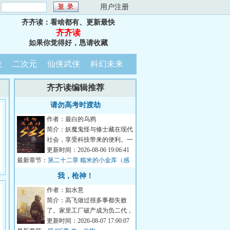
：
用户注册
齐齐读：看啥都有、更新最快
齐齐读
如果你觉得好，恳请收藏
技
二次元
仙侠武侠
科幻未来
齐齐读编辑推荐
请勿高考时渡劫
作者：最白的乌鸦
简介：妖魔鬼怪与修士藏在现代
社会，享受科技带来的便利。一
千岁树妖冒充名贵古树，月月领
更新时间：2026-08-06 19:06:41
最新章节：
取政府补贴；八...
第二十二章 糯米的小金库（感
谢威严满满蕾咪莉雅的盟主）
我，枪神！
作者：如水意
简介：高飞做过很多事都失败
了。家里工厂破产成为负二代，
送过外卖跑过网约车，无奈去俄
更新时间：2026-08-07 17:00:07