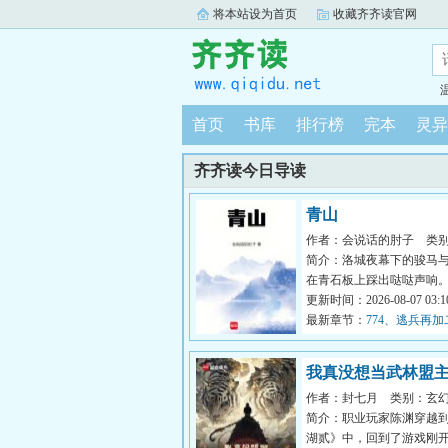
将本站设为首页
收藏齐齐读官网
首页
书库
排行榜
完本
灵异
齐齐读今日导读
青山
作者：会说话的肘子
类
简介：洛城夜幕下的骏马
在青石板上踩出哒哒声响
生故事中的人物，从云瀑中来
更新时间：2026-08-07 03:10
最新章节：
774、逃兵再加
我真没想当武林盟
作者：封七月
类别：玄
简介：职业玩家陈渊穿越
湖贰》中，回到了游戏刚