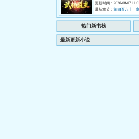
手村一个背景板NPC。当陈渊
更新时间：2026-08-07 11:03
最新章节：
第四百八十一章
流成河
热门新书榜
最新更新小说