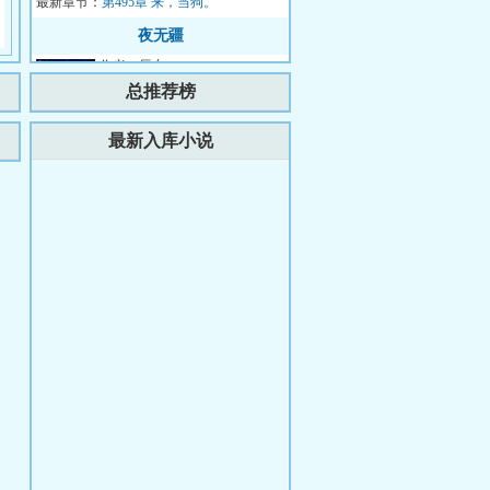
最新章节：
国要债，结果却被...
第495章 来，当狗。
夜无疆
作者：辰东
简介：那一天太阳落下再也没有
总推荐榜
升起……...
更新时间：2026-08-07 18:07:18
最新入库小说
最新章节：
第781章 现任与前任决高下
我的民俗游戏机
作者：夜半探窗
简介：王相休囚死，唯一变字永
恒。人之一生，是为大化。从婴
孩，至少壮，到老耄，最后也逃
更新时间：2026-08-06 00:33:42
最新章节：
不开死亡。许峰...
第236章、法褪（2/2）
悟性满级：剑阁观剑六十年
作者：我不是小号
简介：悟性满级的韩牧野重生在
修行世界，进入剑道宗门，成为
看守剑阁的观剑人。剑阁中藏剑
更新时间：2026-08-03 17:40:27
最新章节：
十万，观剑人需...
番外：张远师兄
副本存活率0？我直接速通！