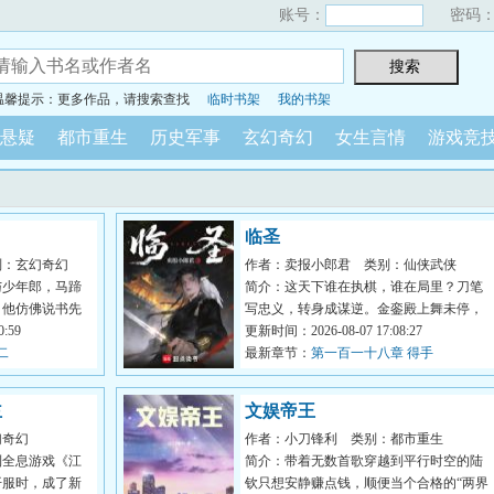
账号：
密码
温馨提示：更多作品，请搜索查找
临时书架
我的书架
悬疑
都市重生
历史军事
玄幻奇幻
女生言情
游戏竞
临圣
别：玄幻奇幻
作者：卖报小郎君
类别：仙侠武侠
与少年郎，马蹄
简介：这天下谁在执棋，谁在局里？刀笔
。他仿佛说书先
写忠义，转身成谋逆。金銮殿上舞未停，
...
:59
江山半壁已凋零。谁在封王拜...
更新时间：2026-08-07 17:08:27
二
最新章节：
第一百一十八章 得手
主
文娱帝王
幻奇幻
作者：小刀锋利
类别：都市重生
到全息游戏《江
简介：带着无数首歌穿越到平行时空的陆
开服时，成了新
钦只想安静赚点钱，顺便当个合格的“两界