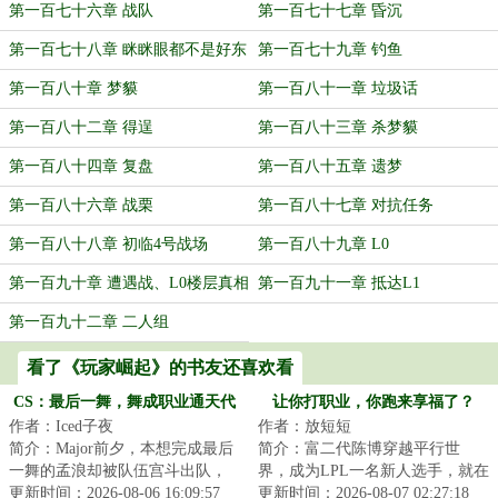
第一百七十六章 战队
第一百七十七章 昏沉
第一百七十八章 眯眯眼都不是好东
第一百七十九章 钓鱼
西
第一百八十章 梦貘
第一百八十一章 垃圾话
第一百八十二章 得逞
第一百八十三章 杀梦貘
第一百八十四章 复盘
第一百八十五章 遗梦
第一百八十六章 战栗
第一百八十七章 对抗任务
第一百八十八章 初临4号战场
第一百八十九章 L0
第一百九十章 遭遇战、L0楼层真相
第一百九十一章 抵达L1
第一百九十二章 二人组
看了《玩家崛起》的书友还喜欢看
CS：最后一舞，舞成职业通天代
让你打职业，你跑来享福了？
作者：Iced子夜
作者：放短短
简介：Major前夕，本想完成最后
简介：富二代陈博穿越平行世
一舞的孟浪却被队伍宫斗出队，
界，成为LPL一名新人选手，就在
前途一片迷茫之际忽然觉醒了
更新时间：2026-08-06 16:09:57
陈博一筹莫展准备要过苦日子时
更新时间：2026-08-07 02:27:18