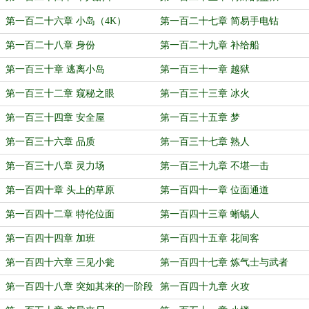
第一百二十六章 小岛（4K）
第一百二十七章 简易手电钻
第一百二十八章 身份
第一百二十九章 补给船
第一百三十章 逃离小岛
第一百三十一章 越狱
第一百三十二章 窥秘之眼
第一百三十三章 冰火
第一百三十四章 安全屋
第一百三十五章 梦
第一百三十六章 品质
第一百三十七章 熟人
第一百三十八章 灵力场
第一百三十九章 不堪一击
第一百四十章 头上的草原
第一百四十一章 位面通道
第一百四十二章 特伦位面
第一百四十三章 蜥蜴人
第一百四十四章 加班
第一百四十五章 花间客
第一百四十六章 三见小瓮
第一百四十七章 炼气士与武者
（4K）
第一百四十八章 突如其来的一阶段
第一百四十九章 火攻