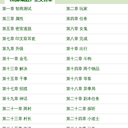
第一章 智商测试
第二章 玩家
第三章 属性
第四章 任务
第五章 密室逃脱
第六章 女鬼
第七章 印文双耳瓮
第八章 完成
第九章 升级
第十章 出行
第十一章 金毛
第十二章 斗狗
第十三章 解决
第十四章 两个物品
第十五章 干事
第十六章 等客
第十七章 招揽
第十八章 异事局
第十九章 神话
第二十章 剧本任务
第二十一章 两村
第二十二章 探听
第二十三章 村长
第二十四章 小道士