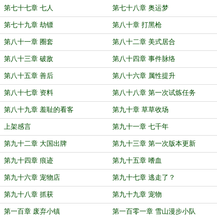
第七十七章 七人
第七十八章 奥运梦
第七十九章 劫镖
第八十章 打黑枪
第八十一章 圈套
第八十二章 美式居合
第八十三章 破敌
第八十四章 事件脉络
第八十五章 善后
第八十六章 属性提升
第八十七章 资料
第八十八章 第一次试炼任务
第八十九章 羞耻的看客
第九十章 草草收场
上架感言
第九十一章 七千年
第九十二章 大国出牌
第九十三章 第一次版本更新
第九十四章 痕迹
第九十五章 嗜血
第九十六章 宠物店
第九十七章 逃走了？
第九十八章 抓获
第九十九章 宠物
第一百章 废弃小镇
第一百零一章 雪山漫步小队