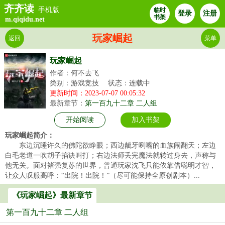
齐齐读
手机版
临时
登录
注册
书架
m.qiqidu.net
玩家崛起
返回
菜单
玩家崛起
作者：何不去飞
类别：游戏竞技
状态：连载中
更新时间：2023-07-07 00:05:32
最新章节：
第一百九十二章 二人组
开始阅读
加入书架
玩家崛起简介：
东边沉睡许久的佛陀欲睁眼；西边龇牙咧嘴的血族闹翻天；左边
白毛老道一吹胡子掐诀叫打；右边法师丢完魔法就转过身去，声称与
他无关。面对褚强复苏的世界，普通玩家沈飞只能依靠借聪明才智，
让众人叹服高呼：“出院！出院！”（尽可能保持全原创剧本）...
《玩家崛起》最新章节
第一百九十二章 二人组